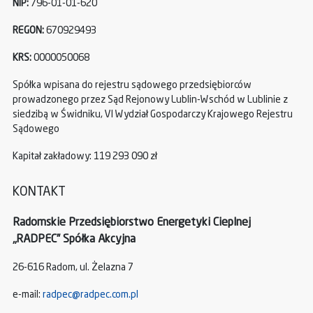
NIP:
796-01-01-620
REGON:
670929493
KRS:
0000050068
Spółka wpisana do rejestru sądowego przedsiębiorców
prowadzonego przez Sąd Rejonowy Lublin-Wschód w Lublinie z
siedzibą w Świdniku, VI Wydział Gospodarczy Krajowego Rejestru
Sądowego
Kapitał zakładowy: 119 293 090 zł
KONTAKT
Radomskie Przedsiębiorstwo Energetyki Cieplnej
„RADPEC” Spółka Akcyjna
26-616 Radom, ul. Żelazna 7
e-mail:
radpec@radpec.com.pl