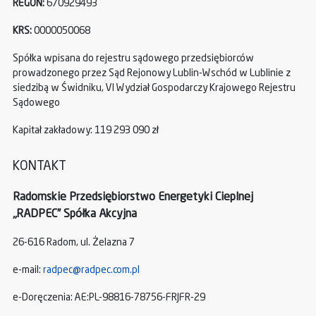
REGON:
670929493
KRS:
0000050068
Spółka wpisana do rejestru sądowego przedsiębiorców
prowadzonego przez Sąd Rejonowy Lublin-Wschód w Lublinie z
siedzibą w Świdniku, VI Wydział Gospodarczy Krajowego Rejestru
Sądowego
Kapitał zakładowy: 119 293 090 zł
KONTAKT
Radomskie Przedsiębiorstwo Energetyki Cieplnej
„RADPEC” Spółka Akcyjna
26-616 Radom, ul. Żelazna 7
e-mail:
radpec@radpec.com.pl
e-Doręczenia: AE:PL-98816-78756-FRJFR-29